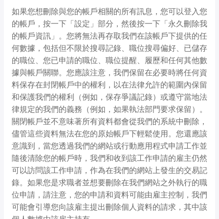
如果您想刪除與您的帳戶相關的所有訊息，您可以登入您
的帳戶，按一下「設定」部分，然後按一下「永久刪除我
的帳戶資訊」。您將無法再存取我們在該帳戶下提供的任
何數據，包括但不限於搜尋記錄、職位搜尋偏好、已儲存
的職位、您已申請的職位、職位提醒、履歷和任何其他數
據與帳戶關聯。您應該注意，我們保留在必要時將任何資
料保存在封閉帳戶中的權利，以在法律允許的範圍內保留
和保護我們的權利（例如，保存爭議記錄）或遵守當地法
律規定的我們的義務（例如，如果執法部門要求保留）。
關閉帳戶並不意味著所有資料都會從我們的系統中刪除，
儘管這些資料無法在您的原始帳戶下輕鬆使用。您還應該
意識到，當您透過我們的網站或行動應用程式申請工作並
隨後清除您的帳戶時，我們和收到該工作申請的雇主仍然
可以訪問該工作申請，作為在我們的網站上發生的交易記
錄。如果您是求職者並想要刪除在我們網站之外執行的職
位申請，請注意，您的申請和資料可能由雇主控制，我們
可能會引導您向該雇主提出刪除個人資料的請求，其中該