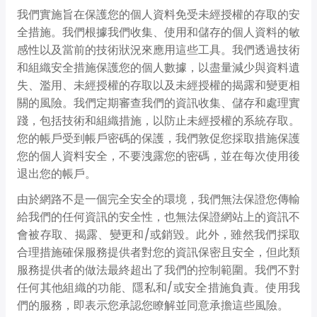
我們實施旨在保護您的個人資料免受未經授權的存取的安
全措施。我們根據我們收集、使用和儲存的個人資料的敏
感性以及當前的技術狀況來應用這些工具。我們透過技術
和組織安全措施保護您的個人數據，以盡量減少與資料遺
失、濫用、未經授權的存取以及未經授權的揭露和變更相
關的風險。我們定期審查我們的資訊收集、儲存和處理實
踐，包括技術和組織措施，以防止未經授權的系統存取。
您的帳戶受到帳戶密碼的保護，我們敦促您採取措施保護
您的個人資料安全，不要洩露您的密碼，並在每次使用後
退出您的帳戶。
由於網路不是一個完全安全的環境，我們無法保證您傳輸
給我們的任何資訊的安全性，也無法保證網站上的資訊不
會被存取、揭露、變更和/或銷毀。此外，雖然我們採取
合理措施確保服務提供者對您的資訊保密且安全，但此類
服務提供者的做法最終超出了我們的控制範圍。我們不對
任何其他組織的功能、隱私和/或安全措施負責。使用我
們的服務，即表示您承認您瞭解並同意承擔這些風險。