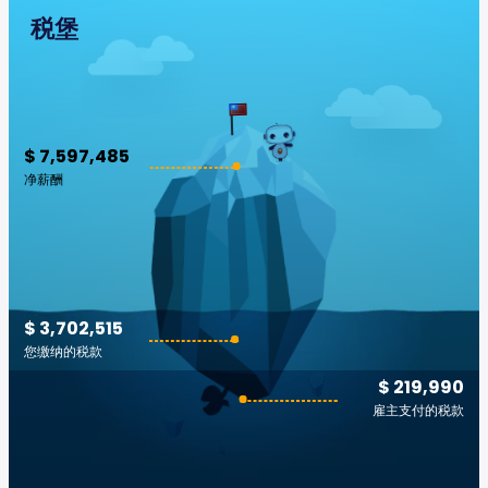
税堡
$ 7,597,485
净薪酬
$ 3,702,515
您缴纳的税款
$ 219,990
雇主支付的税款