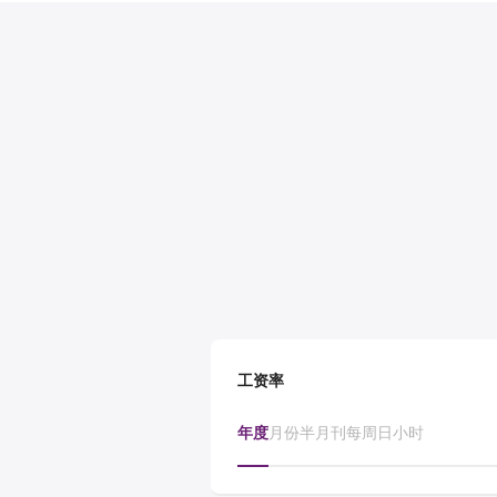
工资率
年度
月份
半月刊
每周
日
小时