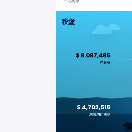
平均税率
税堡
$ 9,097,485
净薪酬
$ 4,702,515
您缴纳的税款