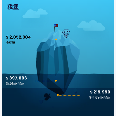
税堡
$ 2,052,304
净薪酬
$ 397,696
您缴纳的税款
$ 219,990
雇主支付的税款